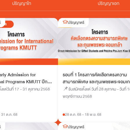
ปริญญาโท
ปริญญาเอก
ี
ปริญญาตรี
arly Admission for
รอบที่ 1 โครงการคัดเลือกตรงความ
onal Programs KMUTT ปีการ
สามารถพิเศษ และทุนเพชรพระจอมเก
9
ปีการศึกษา 2569
้งแต่วันที่ 17 - 31 ตุลาคม 2568
📌รับสมัครตั้งแต่ วันที่ 28 ตุลาคม - วันที่ 
พฤศจิกายน 2568
-
31 ต.ค. 68
28 ต.ค. 68
-
18 พ.ย. 68
ี
ปริญญาตรี